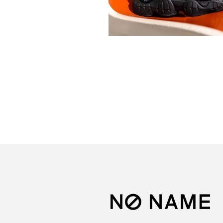
く
モ
ー
ダ
ル
で
メ
デ
ィ
ア
(8)
を
開
く