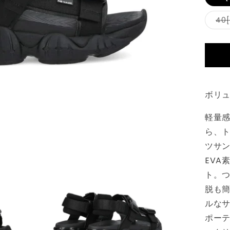
40[
ボリュ
軽量
ら、
ツサ
EVA
ト。
脱も
ルな
ポー