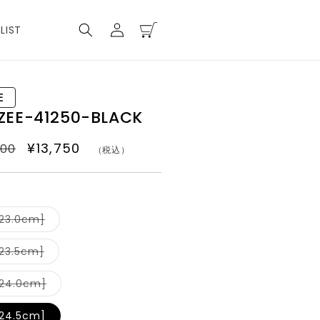
ロ
カ
グ
ー
LIST
イ
ト
ン
E
ZEE-41250-BLACK
価格
SALEセール価格
¥13,750
500
（税込）
バ
23.0cm]
リ
エ
ー
バ
23.5cm]
シ
リ
ョ
エ
ン
ー
バ
24.0cm]
は
シ
リ
売
ョ
エ
り
ン
ー
24.5cm]
切