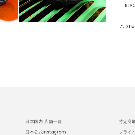
く
BLA
モ
Sha
ー
ダ
ル
で
メ
デ
ィ
ア
(9)
を
開
く
日本国内 店舗一覧
特定商
日本公式Instagram
プライ