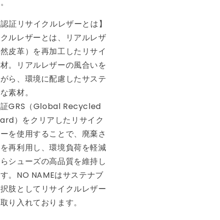
リ。
S認証リサイクルレザーとは】
イクルレザーとは、リアルレザ
天然皮革）を再加工したリサイ
素材。リアルレザーの風合いを
ながら、環境に配慮したサステ
ルな素材。
GRS（Global Recycled
ndard）をクリアしたリサイク
ザーを使用することで、廃棄さ
革を再利用し、環境負荷を軽減
がらシューズの高品質を維持し
す。NO NAMEはサステナブ
選択肢としてリサイクルレザー
く取り入れております。