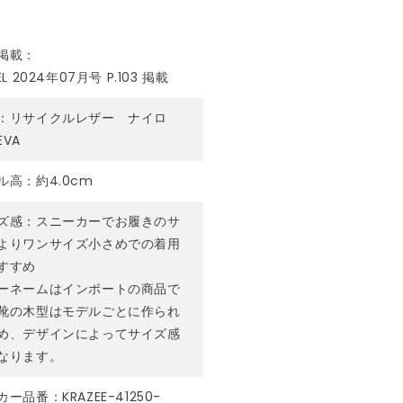
掲載：
EL 2024年07月号 P.103 掲載
：リサイクルレザー ナイロ
EVA
ル高：約4.0cm
ズ感：スニーカーでお履きのサ
よりワンサイズ小さめでの着用
すすめ
ーネームはインポートの商品で
靴の木型はモデルごとに作られ
め、デザインによってサイズ感
なります。
ー品番：KRAZEE-41250-