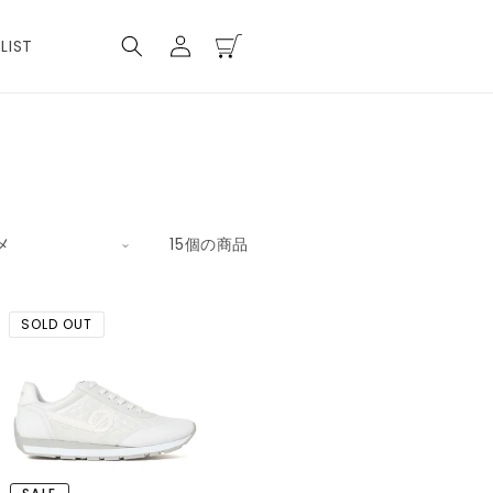
ロ
カ
グ
ー
LIST
イ
ト
ン
15個の商品
SOLD OUT