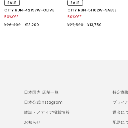
SALE
SALE
CITY RUN-42197W-OLIVE
CITY RUN-51162W-SABLE
50%OFF
50%OFF
通
¥26,400
SALE
通
¥27,500
SALE
¥13,200
¥13,750
常
セ
常
セ
価
ー
価
ー
格
ル
格
ル
価
価
格
格
日本国内 店舗一覧
特定商
日本公式Instagram
プライ
雑誌・メディア掲載情報
返金に
お知らせ
配送に