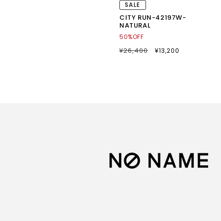
SALE
CITY RUN-42197W-
NATURAL
50%OFF
通
¥26,400
SALE
¥13,200
常
セ
価
ー
格
ル
価
格