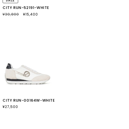
SALE
CITY RUN-52191-WHITE
通
¥30,800
SALE
¥15,400
常
セ
価
ー
格
ル
価
格
CITY RUN-00164W-WHITE
通
¥27,500
常
価
格