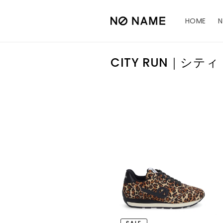
コンテ
ンツに
進む
HOME
コ
CITY RUN｜シティ
レ
ク
シ
ョ
ン
: