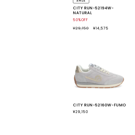
SALE
CITY RUN-52194W-
NATURAL
50%OFF
通
¥29,150
SALE
¥14,575
常
セ
価
ー
格
ル
価
格
CITY RUN-52160W-FUMO
通
¥29,150
常
価
格