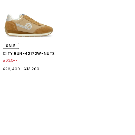
SALE
CITY RUN-42172W-NUTS
50%OFF
通
¥26,400
SALE
¥13,200
常
セ
価
ー
格
ル
価
格