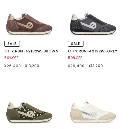
SALE
SALE
CITY RUN-42132W-BROWN
CITY RUN-42132W-GREY
50%OFF
50%OFF
通
¥26,400
SALE
通
¥26,400
SALE
¥13,200
¥13,200
常
セ
常
セ
価
ー
価
ー
格
ル
格
ル
価
価
格
格