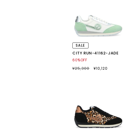
SALE
CITY RUN-41162-JADE
60%OFF
通
¥25,300
SALE
¥10,120
常
セ
価
ー
格
ル
価
格