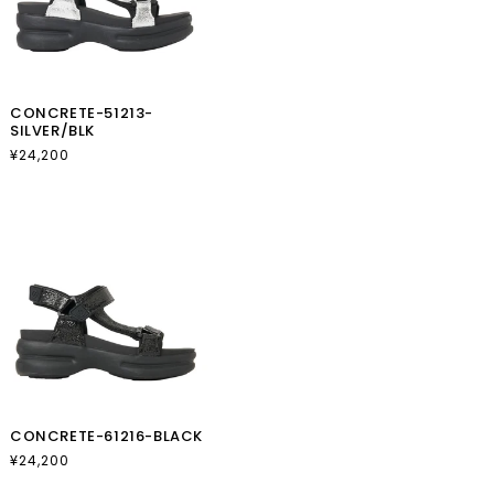
CONCRETE-51213-
SILVER/BLK
通
¥24,200
常
価
格
CONCRETE-61216-BLACK
通
¥24,200
常