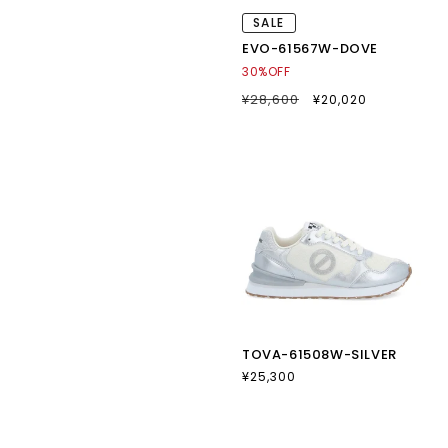
SALE
EVO-61567W-DOVE
30%OFF
通
¥28,600
SALE
¥20,020
常
セ
価
ー
格
ル
価
格
TOVA-61508W-SILVER
通
¥25,300
常
価
格