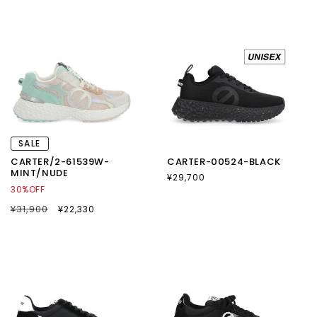
格
ル
格
ル
価
価
格
格
SALE
CARTER/2-61539W-
CARTER-00524-BLACK
MINT/NUDE
通
¥29,700
30%OFF
常
価
通
¥31,900
SALE
¥22,330
格
常
セ
価
ー
格
ル
価
格