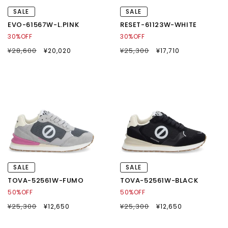
SALE
SALE
EVO-61567W-L.PINK
RESET-61123W-WHITE
30%OFF
30%OFF
通
¥28,600
SALE
通
¥25,300
SALE
¥20,020
¥17,710
常
セ
常
セ
価
ー
価
ー
格
ル
格
ル
価
価
格
格
SALE
SALE
TOVA-52561W-FUMO
TOVA-52561W-BLACK
50%OFF
50%OFF
通
¥25,300
SALE
通
¥25,300
SALE
¥12,650
¥12,650
常
セ
常
セ
価
ー
価
ー