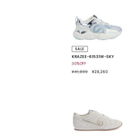
価
格
SALE
KRAZEE-61531W-SKY
30%OFF
通
¥41,800
SALE
¥29,260
常
セ
価
ー
格
ル
価
格