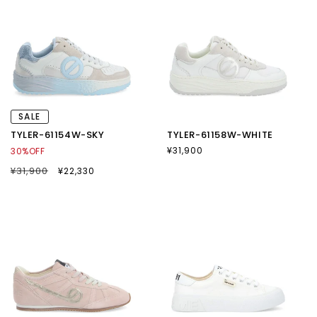
SALE
TYLER-61154W-SKY
TYLER-61158W-WHITE
通
¥31,900
30%OFF
常
通
¥31,900
SALE
¥22,330
価
常
セ
格
価
ー
格
ル
価
格