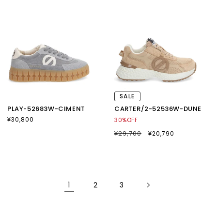
価
価
格
格
SALE
PLAY-52683W-CIMENT
CARTER/2-52536W-DUNE
通
¥30,800
30%OFF
常
通
¥29,700
SALE
¥20,790
価
常
セ
格
価
ー
格
ル
価
格
1
2
3