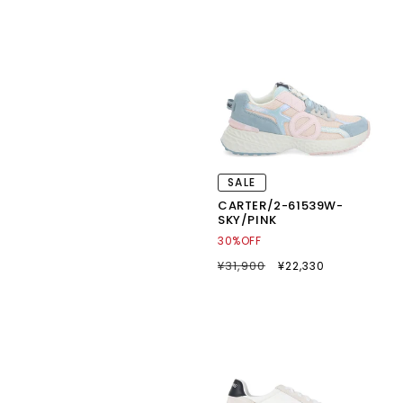
SALE
CARTER/2-61539W-
SKY/PINK
30%OFF
通
¥31,900
SALE
¥22,330
常
セ
価
ー
格
ル
価
格