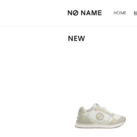
コンテ
ンツに
進む
HOME
コ
NEW
レ
ク
シ
ョ
ン
: