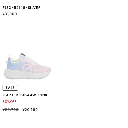
FLEX-52148-SILVER
通
¥31,900
常
価
格
SALE
CARTER-61544W-PINK
30%OFF
通
¥29,700
SALE
¥20,790
常
セ
価
ー
格
ル