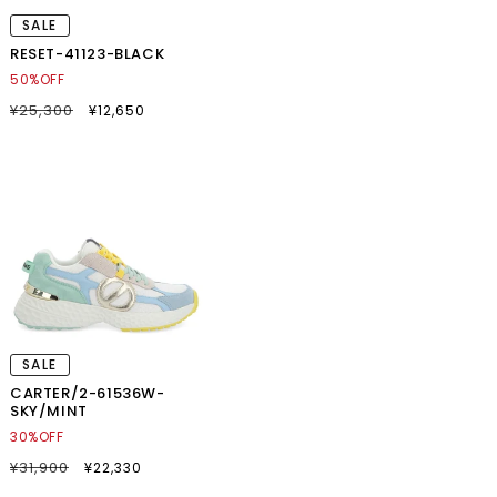
SALE
RESET-41123-BLACK
50%OFF
通
¥25,300
SALE
¥12,650
常
セ
価
ー
格
ル
価
格
SALE
CARTER/2-61536W-
SKY/MINT
30%OFF
通
¥31,900
SALE
¥22,330
常
セ