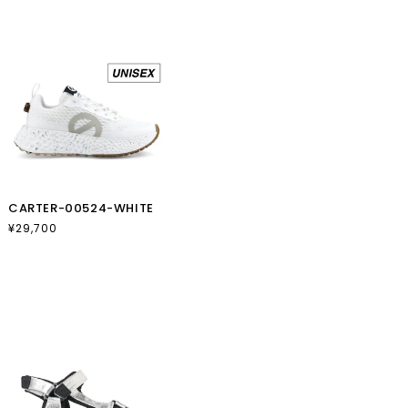
価
ー
格
ル
価
格
CARTER-00524-WHITE
通
¥29,700
常
価
格