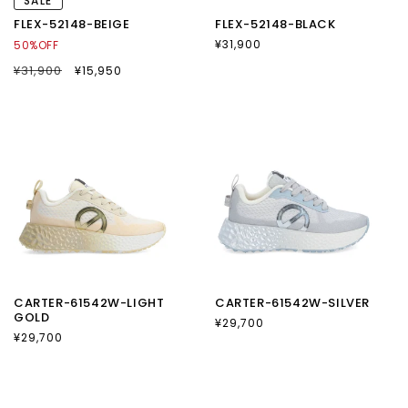
SALE
FLEX-52148-BEIGE
FLEX-52148-BLACK
通
¥31,900
50%OFF
常
通
¥31,900
SALE
¥15,950
価
常
セ
格
価
ー
格
ル
価
格
CARTER-61542W-LIGHT
CARTER-61542W-SILVER
GOLD
通
¥29,700
通
¥29,700
常
常
価
価
格
格