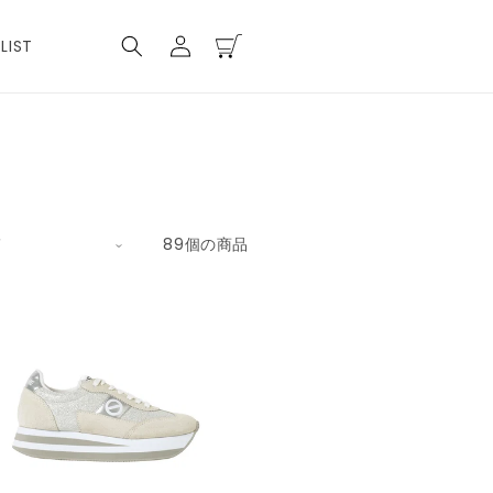
ロ
カ
グ
ー
LIST
イ
ト
ン
89個の商品