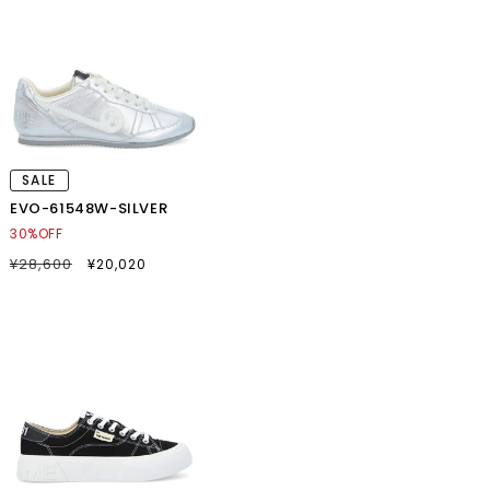
価
格
SALE
EVO-61548W-SILVER
30%OFF
通
¥28,600
SALE
¥20,020
常
セ
価
ー
格
ル
価
格