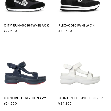
CITY RUN-00164W-BLACK
FLEX-00101W-BLACK
通
¥27,500
通
¥28,600
常
常
価
価
格
格
CONCRETE-61238-NAVY
CONCRETE-61233-SILVER
通
¥24,200
通
¥24,200
常
常