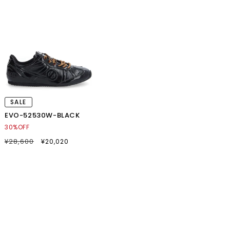
価
格
SALE
EVO-52530W-BLACK
30%OFF
通
¥28,600
SALE
¥20,020
常
セ
価
ー
格
ル
価
格