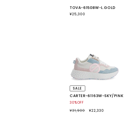
TOVA-61508W-L.GOLD
通
¥25,300
常
価
格
SALE
CARTER-61163W-SKY/PINK
30%OFF
通
¥31,900
SALE
¥22,330
常
セ
価
ー
格
ル