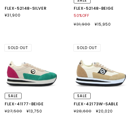
SALE
FLEX-52148-SILVER
FLEX-52148-BEIGE
通
¥31,900
50%OFF
常
通
¥31,900
SALE
¥15,950
価
常
セ
格
価
ー
格
ル
価
SOLD OUT
SOLD OUT
格
SALE
SALE
FLEX-41177-BEIGE
FLEX-42173W-SABLE
通
¥27,500
SALE
通
¥28,600
SALE
¥13,750
¥20,020
常
セ
常
セ
価
ー
価
ー
格
ル
格
ル
価
価
格
格