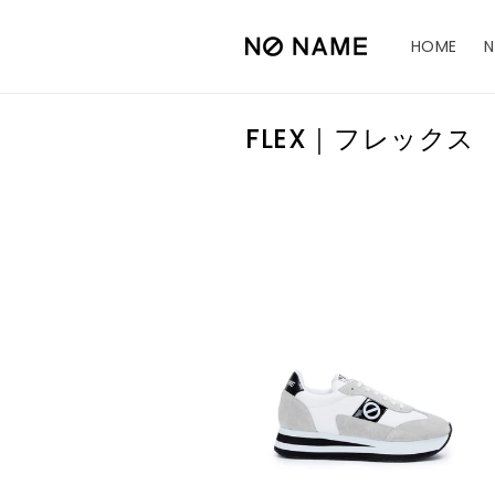
コンテ
ンツに
進む
HOME
コ
FLEX｜フレックス
レ
ク
シ
ョ
ン
: