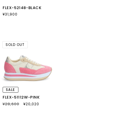
FLEX-52148-BLACK
通
¥31,900
常
価
格
SOLD OUT
SALE
FLEX-51112W-PINK
通
¥28,600
SALE
¥20,020
常
セ
価
ー
格
ル
価
格