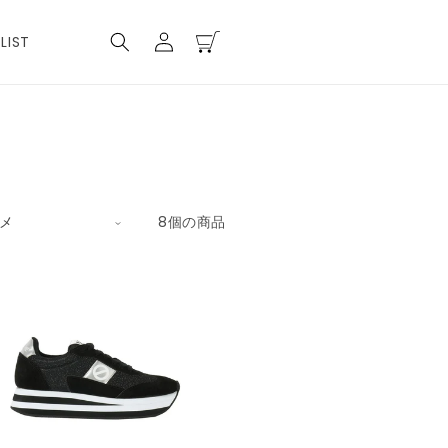
ロ
カ
グ
ー
LIST
イ
ト
ン
8個の商品