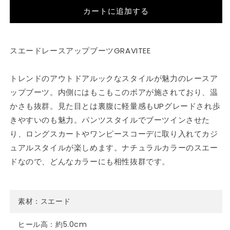
切
切
は
シ
シ
れ
れ
売
カートに追加する
ョ
ョ
て
て
り
ン
ン
い
い
切
は
は
る
る
れ
売
売
か
か
て
り
り
販
販
い
切
切
スエードレースアップブーツGRAVITEE
売
売
る
れ
れ
で
で
か
て
て
き
き
販
い
い
ま
ま
売
る
る
トレンドのアウトドアルックなスタイルが魅力のレースア
せ
せ
で
か
か
ん
ん
き
販
販
ップブーツ。内側にはもこもこのボアが施されており、温
ま
売
売
せ
で
で
かさも抜群。見た目とは裏腹に軽量感もUPグレードされ歩
ん
き
き
ま
ま
きやすいのも魅力。パンツスタイルでブーツインさせた
せ
せ
り、ロングスカートやワンピースコーデに取り入れてカジ
ん
ん
ュアルスタイルが楽しめます。ナチュラルカラーのスエー
ドなので、どんなカラーにも相性抜群です。
素材：スエード
ヒール高：約5.0cm