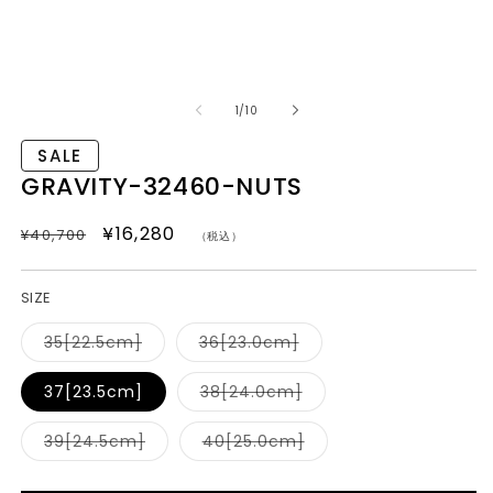
モ
ー
の
1
/
10
ダ
ル
SALE
で
メ
GRAVITY-32460-NUTS
デ
ィ
通常価格
SALEセール価格
¥16,280
¥40,700
ア
（税込）
(1)
(2
を
開
SIZE
く
バ
バ
35[22.5cm]
36[23.0cm]
リ
リ
エ
エ
ー
ー
バ
37[23.5cm]
38[24.0cm]
シ
シ
リ
ョ
ョ
エ
ン
ン
ー
バ
バ
39[24.5cm]
40[25.0cm]
は
は
シ
リ
リ
売
売
ョ
エ
エ
り
り
ン
ー
ー