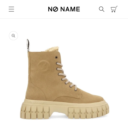
コンテ
カ
ンツに
ー
進む
ト
商品情
報にス
キップ