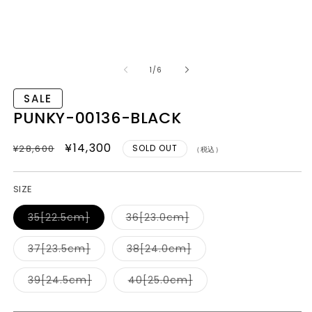
モ
ー
の
1
/
6
ダ
ル
SALE
で
メ
PUNKY-00136-BLACK
デ
ィ
通常価格
SALEセール価格
¥14,300
¥28,600
SOLD OUT
ア
（税込）
(1)
(2
を
開
SIZE
く
バ
バ
35[22.5cm]
36[23.0cm]
リ
リ
エ
エ
ー
ー
バ
バ
37[23.5cm]
38[24.0cm]
シ
シ
リ
リ
ョ
ョ
エ
エ
ン
ン
ー
ー
バ
バ
39[24.5cm]
40[25.0cm]
は
は
シ
シ
リ
リ
売
売
ョ
ョ
エ
エ
り
り
ン
ン
ー
ー