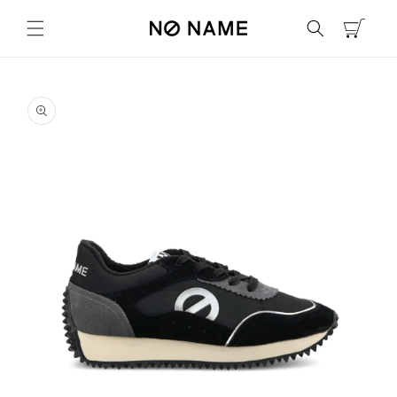
コンテ
カ
ンツに
ー
進む
ト
商品情
報にス
キップ