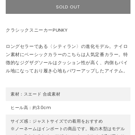
切
切
は
は
シ
シ
れ
れ
売
売
SOLD OUT
ョ
ョ
て
て
り
り
ン
ン
い
い
切
切
は
は
る
る
れ
れ
売
売
か
か
て
て
り
り
販
販
い
い
切
切
クラシックスニーカーPUNKY
売
売
る
る
れ
れ
で
で
か
か
て
て
き
き
販
販
い
い
ま
ま
売
売
る
る
ロングセラーである〈シティラン〉の進化モデル。ナイロ
せ
せ
で
で
か
か
ん
ん
き
き
販
販
ン素材にベーシックカラーのこちらは人気定番カラー。特
ま
ま
売
売
せ
せ
で
で
徴的なジグザグソールはクッション性が高く、内側もパイ
ん
ん
き
き
ま
ま
ル地になっており履き心地もパワーアップしたアイテム。
せ
せ
ん
ん
素材：スエード 合成素材
ヒール高：約3.0cm
サイズ感：ジャストサイズでの着用をおすすめ
※ノーネームはインポートの商品です。靴の木型はモデル