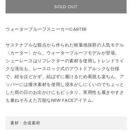
切
切
は
は
シ
シ
れ
れ
売
売
SOLD OUT
ョ
ョ
て
て
り
り
ン
ン
い
い
切
切
は
は
る
る
れ
れ
売
売
か
か
て
て
り
り
販
販
い
い
切
切
ウォータープルーフスニーカーCARTER
売
売
る
る
れ
れ
で
で
か
か
て
て
き
き
販
販
い
い
ま
ま
売
売
る
る
サステナブルな観点から作られた軽量感抜群の人気モデル
せ
せ
で
で
か
か
ん
ん
き
き
販
販
〈カーター〉から、ウォータープルーフモデルが登場。
ま
ま
売
売
せ
せ
で
で
シューレースはリフレクターの素材を使用しトレンドライ
ん
ん
き
き
ま
ま
クな演出も。レースロック式のアウトドアルックな仕様
せ
せ
で、紐をほどかず、結ばずに履けるため着脱も楽ちん。ア
ん
ん
ッパーには撥水素材を使用し浸水がしにくいのでちょっと
した雨の日のお出かけにもピッタリ。実用性も履きやすさ
も兼ねそろえた万能なNEW FACEアイテム。
素材：合成素材