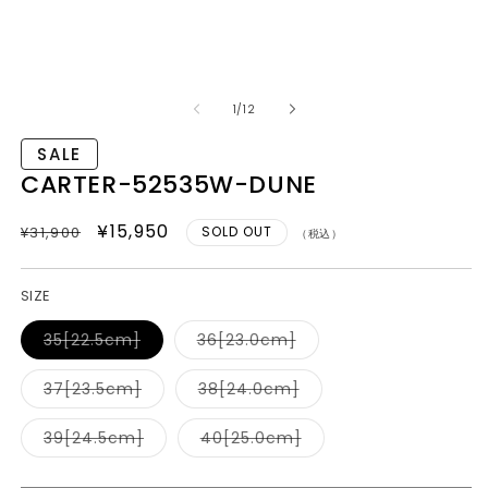
モ
ー
の
1
/
12
ダ
ル
SALE
で
メ
CARTER-52535W-DUNE
デ
ィ
通常価格
SALEセール価格
¥15,950
¥31,900
SOLD OUT
ア
（税込）
(1)
(2
を
開
SIZE
く
バ
バ
35[22.5cm]
36[23.0cm]
リ
リ
エ
エ
ー
ー
バ
バ
37[23.5cm]
38[24.0cm]
シ
シ
リ
リ
ョ
ョ
エ
エ
ン
ン
ー
ー
バ
バ
39[24.5cm]
40[25.0cm]
は
は
シ
シ
リ
リ
売
売
ョ
ョ
エ
エ
り
り
ン
ン
ー
ー