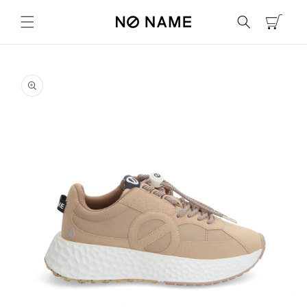
コンテ
カ
ンツに
ー
進む
ト
商品情
報にス
キップ